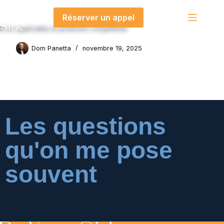
contenu
principal
Réserver un appel
Droit applicable et juridiction compétente
Dom Panetta
novembre 19, 2025
Les questions
qu'on me pose
souvent