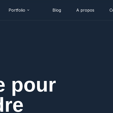
Portfolio
Blog
A propos
C
e pour
dre