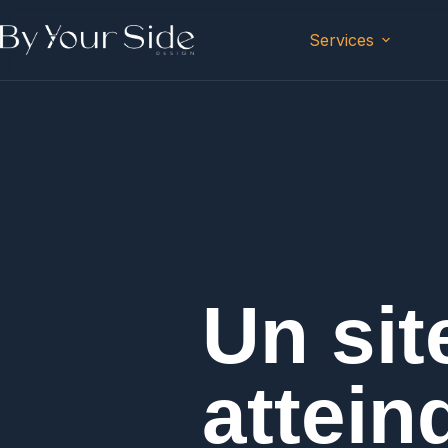
contenu
principal
Services
Un sit
attein