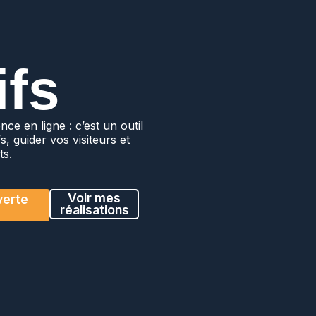
ifs
ce en ligne : c’est un outil
, guider vos visiteurs et
ts.
Voir mes
verte
réalisations