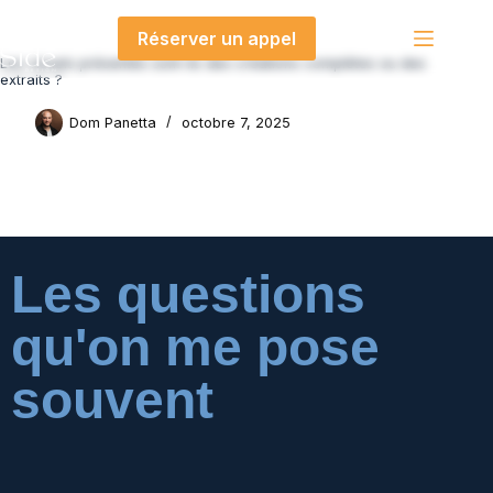
contenu
principal
Réserver un appel
Les visuels présentés sont-ils des créations complètes ou des
extraits ?
Dom Panetta
octobre 7, 2025
Les questions
qu'on me pose
souvent